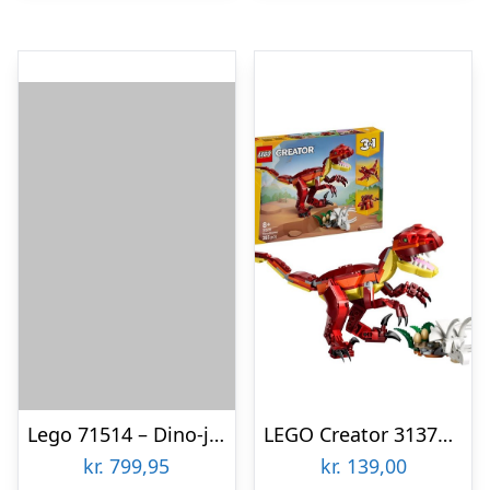
Lego 71514 – Dino-jet – Dreamzzz
LEGO Creator 31379 Farlig dinosaur
kr.
799,95
kr.
139,00