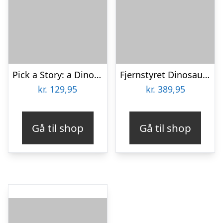
Pick a Story: a Dinosaur Unicorn Robot Adventure
Fjernstyret Dinosaur Legetøj Med Lys Og Lyd – T-rex – 46 Cm – Dinosaur Planet
kr.
129,95
kr.
389,95
Gå til shop
Gå til shop