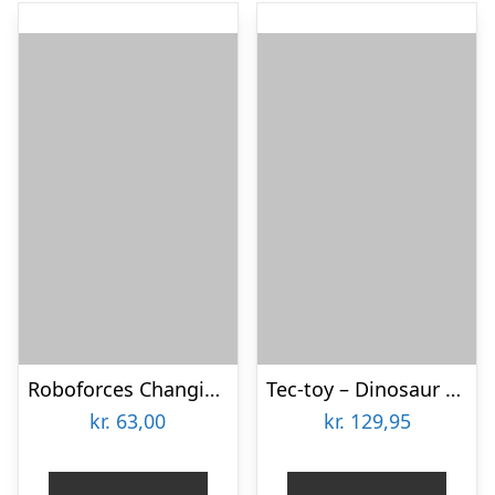
Roboforces Changing robot Dino 17cm
Tec-toy – Dinosaur Fjernstyret Bil – Rc Kart – Med Lys Og Lyd
kr.
63,00
kr.
129,95