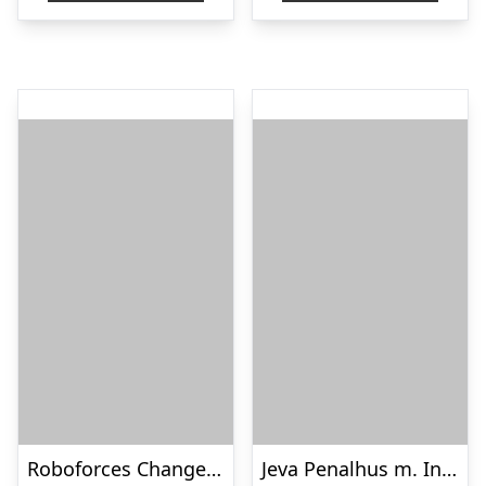
kr. 119,95.
kr. 89,95.
Roboforces Change-egg Robot Dino
Jeva Penalhus m. Indhold – Twozip – Dinosaur Robot