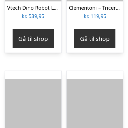
Vtech Dino Robot Legetøj Til Baby – Baby Lær Og Dans – Dansk
Clementoni – Triceratops Dinosaur Robot Legetøj Samlesæt
kr.
539,95
kr.
119,95
Gå til shop
Gå til shop