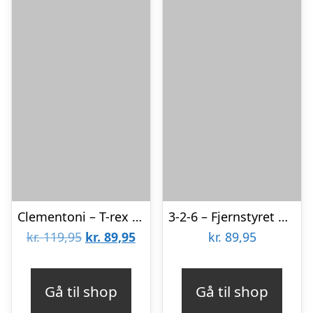
Clementoni – T-rex Dinosaur Robot Legetøj Samlesæt
3-2-6 – Fjernstyret Dinosaur – Lys, Lyde Og Musik – Vn 63431
Den
Den
kr.
119,95
kr.
89,95
kr.
89,95
oprindelige
aktuelle
pris
pris
Gå til shop
Gå til shop
var:
er: