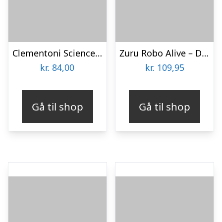
Clementoni Science & Play Robotics Dino-Bot Triceratops
Zuru Robo Alive – Dino Dna – Dinosaur Robot – Series 1
kr.
84,00
kr.
109,95
Gå til shop
Gå til shop