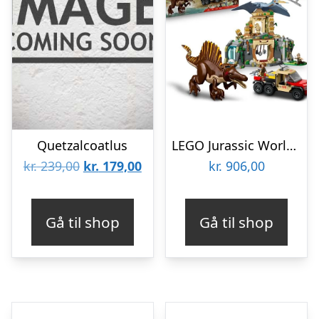
Quetzalcoatlus
LEGO Jurassic World 76976 Luftmission: Spinosaurus og quetzalcoatlus
Den
Den
kr.
239,00
kr.
179,00
kr.
906,00
oprindelige
aktuelle
pris
pris
Gå til shop
Gå til shop
var:
er:
kr. 239,00.
kr. 179,00.