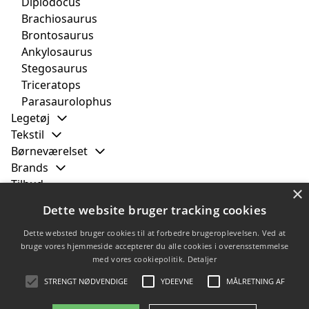
Diplodocus
Brachiosaurus
Brontosaurus
Ankylosaurus
Stegosaurus
Triceratops
Parasaurolophus
Legetøj
Tekstil
Børneværelset
Brands
Tilbud
×
Dette website bruger tracking cookies
Filtrer efter
Dette websted bruger cookies til at forbedre brugeroplevelsen. Ved at
Gardners EUR
(1)
bruge vores hjemmeside accepterer du alle cookies i overensstemmelse
med vores cookiepolitik.
Detaljer
Lego
(2)
Schleich
(1)
STRENGT NØDVENDIGE
YDEEVNE
MÅLRETNING AF