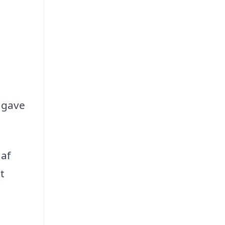
i gave
 af
t