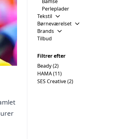
Bamse
Perleplader
Tekstil
Børneværelset
Brands
Tilbud
Filtrer efter
Beady
(2)
HAMA
(11)
SES Creative
(2)
samlet
aurer