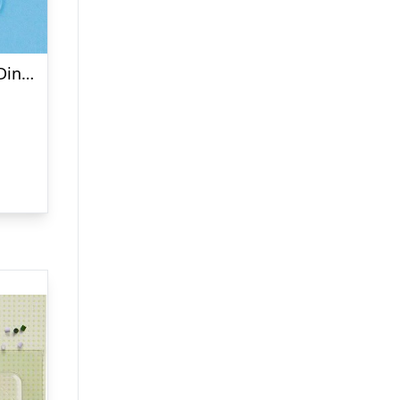
Hama Maxi Perleplade – Dinosaur – Transparent – 15,5×22 Cm – 8215