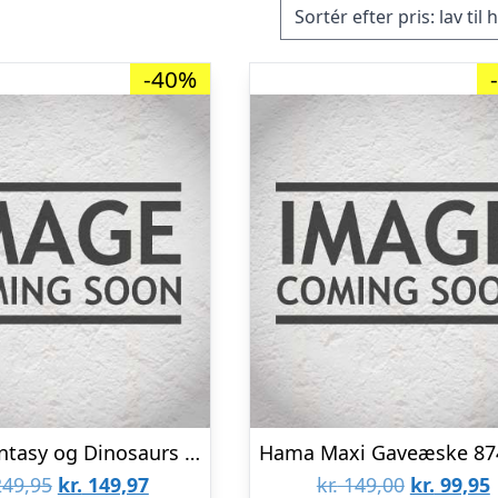
-40%
Beady Fantasy og Dinosaurs m. Perleplader – 4.500 Perler
Den
Den
Den
49,95
kr.
149,97
kr.
149,00
kr.
99,95