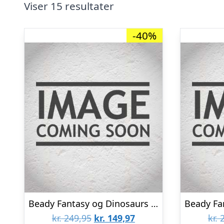
Viser 15 resultater
-40%
Beady Fantasy og Dinosaurs m. Perleplader – 4.500 Perler
Den
Den
kr.
249,95
kr.
149,97
kr.
2