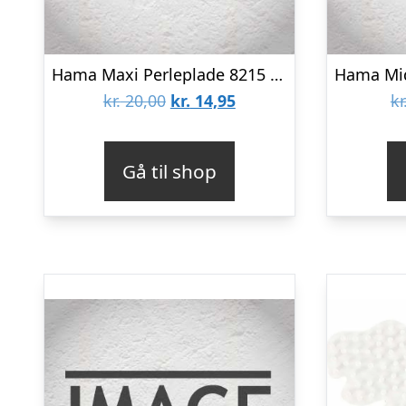
Hama Maxi Perleplade 8215 Dinosaur Transparent – 1 stk
Den
Den
kr.
20,00
kr.
14,95
kr
oprindelige
aktuelle
pris
pris
Gå til shop
var:
er:
kr. 20,00.
kr. 14,95.