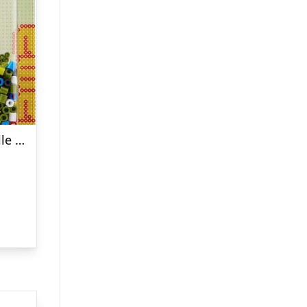
Hama Midi Perler – Diy Lille Dinosaur Perleplade Og 450 Perler – 4193