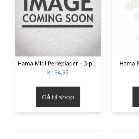
Hama Midi Perleplader – 3-pak – Bil, Dinosaur & Papegøje
Hama P
kr.
34,95
Gå til shop