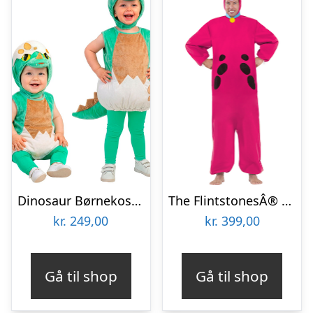
Dinosaur Børnekostume
The FlintstonesÂ® Dino Kostume
kr.
249,00
kr.
399,00
Gå til shop
Gå til shop