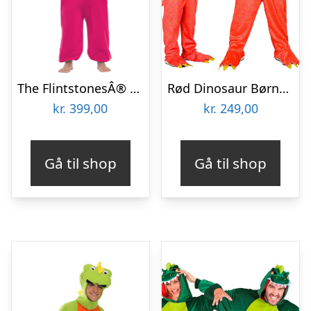
The FlintstonesÂ® Dino Kostume
Rød Dinosaur Børnekostume
kr.
399,00
kr.
249,00
Gå til shop
Gå til shop