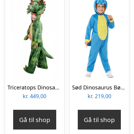
Triceratops Dinosaur Onesie Børnekostume
Sød Dinosaurus Børnekostume
kr.
449,00
kr.
219,00
Gå til shop
Gå til shop