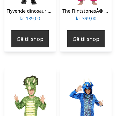
Flyvende dinosaur skelet kostume til børn
The FlintstonesÂ® Dino Kostume
kr.
189,00
kr.
399,00
Gå til shop
Gå til shop