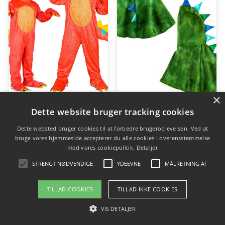
×
Rød Dinosaur Børnekostume
Dinosaur Plys Poncho Børnekostume
Dette website bruger tracking cookies
kr.
249,00
kr.
129,00
Dette websted bruger cookies til at forbedre brugeroplevelsen. Ved at
bruge vores hjemmeside accepterer du alle cookies i overensstemmelse
med vores cookiepolitik.
Detaljer
Gå til shop
Gå til shop
STRENGT NØDVENDIGE
YDEEVNE
MÅLRETNING AF
TILLAD COOKIES
TILLAD IKKE COOKIES
VIS DETALJER