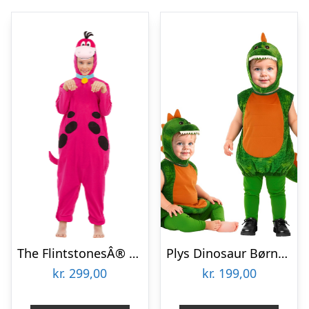
The FlintstonesÂ® Dino Børnekostume
Plys Dinosaur Børnekostume
kr.
299,00
kr.
199,00