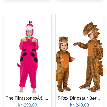
The FlintstonesÂ® Dino Børnekostume
T-Rex Dinosaur Børnekostume
kr.
299,00
kr.
249,00