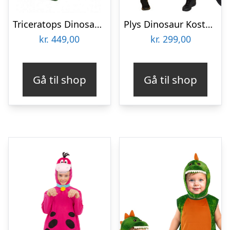
Triceratops Dinosaur Onesie Børnekostume
Plys Dinosaur Kostume
kr.
449,00
kr.
299,00
Gå til shop
Gå til shop