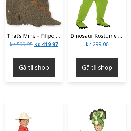
That’s Mine – Filipo dino kostume – Deep lichen green – 3-6Y
Dinosaur Kostume Grøn
Den
Den
kr.
599,95
kr.
419,97
kr.
299,00
oprindelige
aktuelle
pris
pris
Gå til shop
Gå til shop
var:
er:
kr. 599,95.
kr. 419,97.