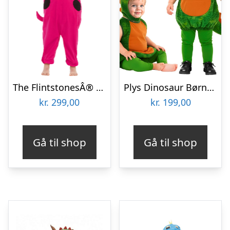
The FlintstonesÂ® Dino Børnekostume
Plys Dinosaur Børnekostume
kr.
299,00
kr.
199,00
Gå til shop
Gå til shop