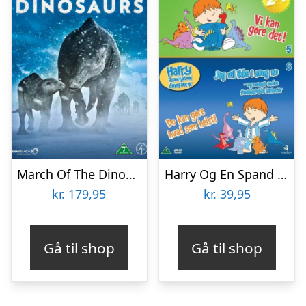
March Of The Dinosaurs – DVD – Film
Harry Og En Spand Fyldt Med Dinosaurer 5 Og 6 – DVD – Film
kr.
179,95
kr.
39,95
Gå til shop
Gå til shop