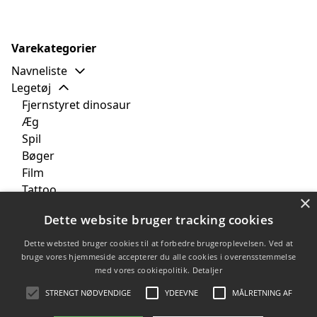
Varekategorier
Navneliste
Legetøj
Fjernstyret dinosaur
Æg
Spil
Bøger
Film
Tattoo
×
Bamse
Dette website bruger tracking cookies
Perleplader
Tekstil
Dette websted bruger cookies til at forbedre brugeroplevelsen. Ved at
Børneværelset
bruge vores hjemmeside accepterer du alle cookies i overensstemmelse
med vores cookiepolitik.
Detaljer
Brands
Tilbud
STRENGT NØDVENDIGE
YDEEVNE
MÅLRETNING AF