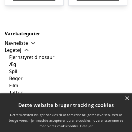
Varekategorier
Navneliste
Legetøj
Fjernstyret dinosaur
Æg
Spil
Bøger
Film
Tattoo
×
Bamse
Dette website bruger tracking cookies
Perleplader
Tekstil
Dette websted bruger cookies til at forbedre brugeroplevelsen. Ved at
Børneværelset
bruge vores hjemmeside accepterer du alle cookies i overensstemmelse
med vores cookiepolitik.
Detaljer
Brands