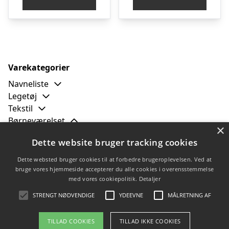
var:
er:
var:
er:
kr. 149,00.
kr. 79,00.
kr. 149,00.
kr. 7
Varekategorier
Navneliste
Legetøj
Tekstil
Børneværelset
×
Tapet
Dette website bruger tracking cookies
Plakater
Lamper
Dette websted bruger cookies til at forbedre brugeroplevelsen. Ved at
Wallstickers
bruge vores hjemmeside accepterer du alle cookies i overensstemmelse
med vores cookiepolitik.
Detaljer
Brands
Tilbud
STRENGT NØDVENDIGE
YDEEVNE
MÅLRETNING AF
TILLAD COOKIES
TILLAD IKKE COOKIES