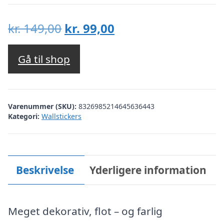
Den
Den
kr.
149,00
kr.
99,00
oprindelige
aktuelle
pris
pris
Gå til shop
var:
er:
kr. 149,00.
kr. 99,00.
Varenummer (SKU):
8326985214645636443
Kategori:
Wallstickers
Beskrivelse
Yderligere information
Meget dekorativ, flot – og farlig