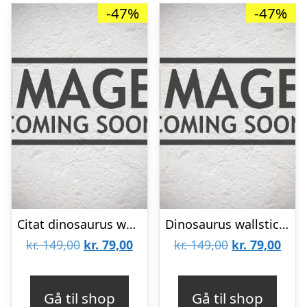
-47%
-47%
Citat dinosaurus wallsticker. Always be a dinosaur.
Dinosaurus wallsticker. Velociraptor. 39x57cm.
Den
Den
Den
Den
kr.
149,00
kr.
79,00
kr.
149,00
kr.
79,00
oprindelige
aktuelle
oprindelige
aktu
pris
pris
pris
pris
Gå til shop
Gå til shop