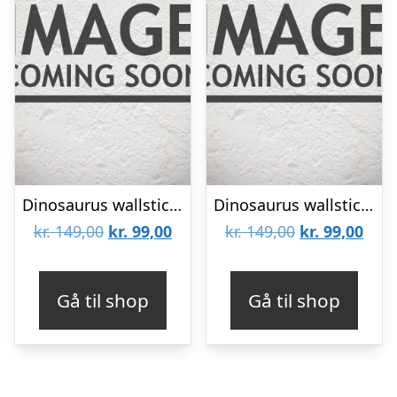
Dinosaurus wallsticker. Revet hul i væggen. 90x50cm.
Dinosaurus wallsticker. Velociraptor baby. 58x61cm.
Den
Den
Den
Den
kr.
149,00
kr.
99,00
kr.
149,00
kr.
99,00
oprindelige
aktuelle
oprindelige
aktu
pris
pris
pris
pris
Gå til shop
Gå til shop
var:
er:
var:
er:
kr. 149,00.
kr. 99,00.
kr. 149,00.
kr. 9