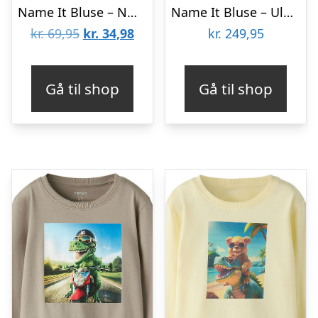
Name It Bluse – NmmVilasse – Cloud Dancer/Dino Excavator
Name It Bluse – Uld – Noos – NmmWillitus – Snow White m. Dinoer
Den
Den
kr.
69,95
kr.
34,98
kr.
249,95
oprindelige
aktuelle
pris
pris
Gå til shop
Gå til shop
var:
er:
kr. 69,95.
kr. 34,98.