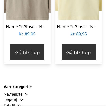
Name It Bluse – NmmVoto – Vintage Khaki/Dino Motorcycle
Name It Bluse – NmmVoto – Pear Sorbet/Dino Bear
kr.
89,95
kr.
89,95
Gå til shop
Gå til shop
Varekategorier
Navneliste
Legetøj
Tekstil