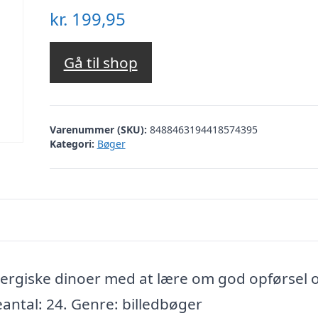
kr.
199,95
Gå til shop
Varenummer (SKU):
8488463194418574395
Kategori:
Bøger
energiske dinoer med at lære om god opførsel o
deantal: 24. Genre: billedbøger