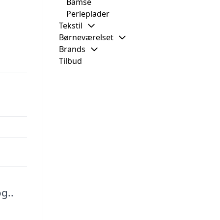
Bamse
Perleplader
Tekstil
Børneværelset
Brands
Tilbud
g..