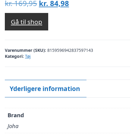
Den
Den
kr.
169,95
kr.
84,98
oprindelige
aktuelle
pris
pris
Gå til shop
var:
er:
kr. 169,95.
kr. 84,98.
Varenummer (SKU):
8159596942837597143
Kategori:
Tøj
Yderligere information
Brand
Joha