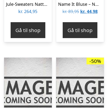
Jule-Sweaters Nattøj – Dino Christmas – Grøn
Name It Bluse – NmmVoto – Bright White/Race Dino
Den
Den
kr.
264,95
kr.
89,95
kr.
44,98
oprindelige
aktue
pris
pris
Gå til shop
Gå til shop
var:
er:
kr. 89,95.
kr. 4
-50%