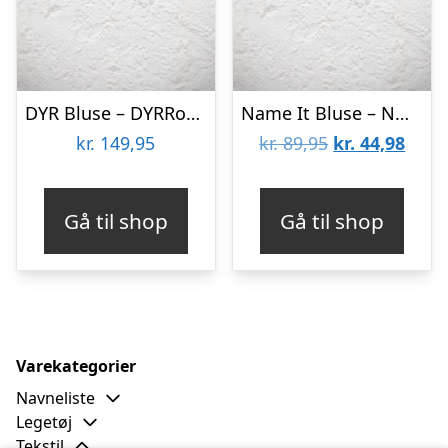
DYR Bluse – DYRRoar – Grøn m. Dinosaurus
Name It Bluse – NmfVix – Bright White/Cool Dino
Den
Den
kr.
149,95
kr.
89,95
kr.
44,98
oprindelige
aktue
pris
pris
Gå til shop
Gå til shop
var:
er:
kr. 89,95.
kr. 4
Varekategorier
Navneliste
Legetøj
Tekstil