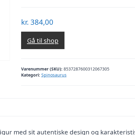
kr.
384,00
Gå til shop
Varenummer (SKU):
8537287600312067305
Kategori:
Spinosaurus
gur med sit autentiske design og karakterist