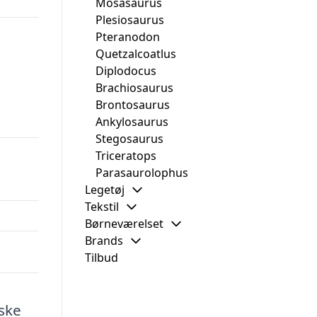
Mosasaurus
Plesiosaurus
Pteranodon
Quetzalcoatlus
Diplodocus
Brachiosaurus
Brontosaurus
Ankylosaurus
Stegosaurus
Triceratops
Parasaurolophus
Legetøj
Tekstil
Børneværelset
Brands
Tilbud
iske