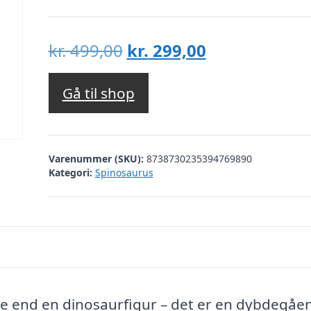
Den
Den
kr.
499,00
kr.
299,00
oprindelige
aktuelle
pris
pris
Gå til shop
var:
er:
kr. 499,00.
kr. 299,00.
Varenummer (SKU):
8738730235394769890
Kategori:
Spinosaurus
e end en dinosaurfigur – det er en dybdegåe