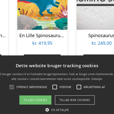
Mojo Keychain Spinosaurus
En Lille Spinosaurus – Julie Abery – Bog
Spinosauru
kr.
419,95
kr.
249,00
Gå til shop
Gå til sho
Dette website bruger tracking cookies
 bruger cookies til at forbedre brugeroplevelsen. Ved at bruge vores hjemmeside
alle cookies i overensstemmelse med vores cookiepolitik.
Detaljer
STRENGT NØDVENDIGE
YDEEVNE
MÅLRETNING AF
TILLAD COOKIES
TILLAD IKKE COOKIES
VIS DETALJER