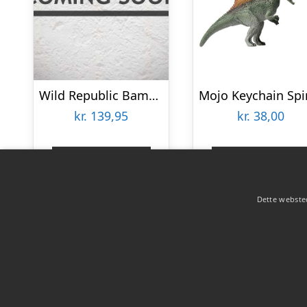
Wild Republic Bamse – 28×22 cm – Mini Spinosaurus
kr.
139,95
kr.
38,00
Gå til shop
Gå til shop
Dette websted
Copyright 2026 - Pilanto Aps