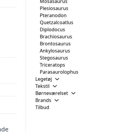
Mosasaurus
Plesiosaurus
Pteranodon
Quetzalcoatlus
Diplodocus
Brachiosaurus
Brontosaurus
Ankylosaurus
Stegosaurus
Triceratops
Parasaurolophus
Legetøj
Tekstil
Børneværelset
Brands
Tilbud
nde