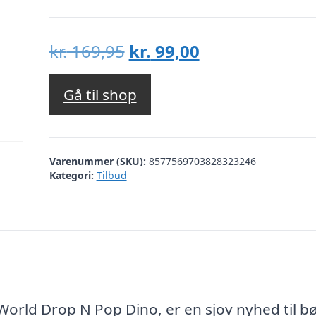
Den
Den
kr.
169,95
kr.
99,00
oprindelige
aktuelle
pris
pris
Gå til shop
var:
er:
kr. 169,95.
kr. 99,00.
Varenummer (SKU):
8577569703828323246
Kategori:
Tilbud
World Drop N Pop Dino, er en sjov nyhed til b