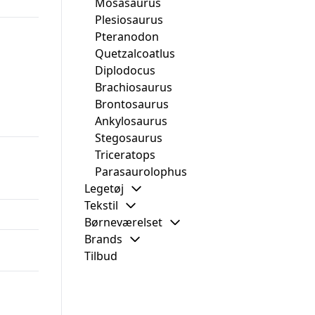
Mosasaurus
Plesiosaurus
Pteranodon
Quetzalcoatlus
Diplodocus
Brachiosaurus
Brontosaurus
Ankylosaurus
Stegosaurus
Triceratops
Parasaurolophus
Legetøj
Tekstil
Børneværelset
Brands
Tilbud