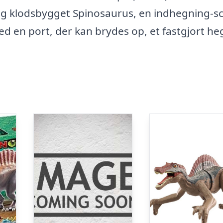
ig klodsbygget Spinosaurus, en indhegning-s
d en port, der kan brydes op, et fastgjort he