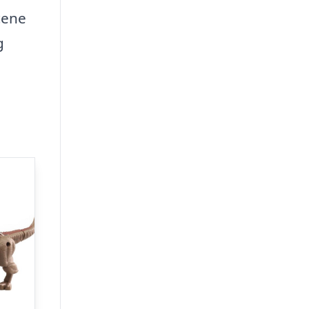
cene
g