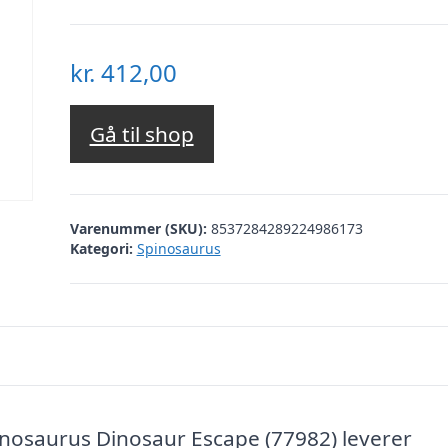
kr.
412,00
Gå til shop
Varenummer (SKU):
8537284289224986173
Kategori:
Spinosaurus
nosaurus Dinosaur Escape (77982) leverer