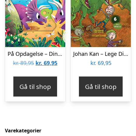
På Opdagelse – Dinosaurer – Bog
Johan Kan – Lege Dino – Keld Petersen – Bog
Den
Den
kr.
89,95
kr.
69,95
kr.
69,95
oprindelige
aktuelle
pris
pris
Gå til shop
Gå til shop
var:
er:
kr. 89,95.
kr. 69,95.
Varekategorier