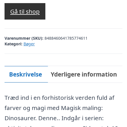
oprindelige
aktuelle
pris
pris
Gå til shop
var:
er:
kr. 79,95.
kr. 69,95.
Varenummer (SKU):
8488460641785774611
Kategori:
Bøger
Beskrivelse
Yderligere information
Træd ind i en forhistorisk verden fuld af
farver og magi med Magisk maling:
Dinosaurer. Denne.. Indgår i serien: