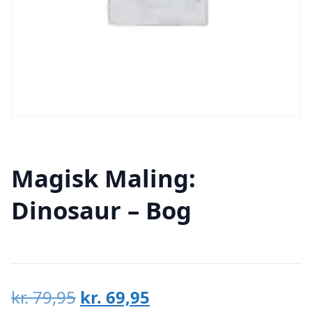
Magisk Maling:
Dinosaur – Bog
Den
Den
kr.
79,95
kr.
69,95