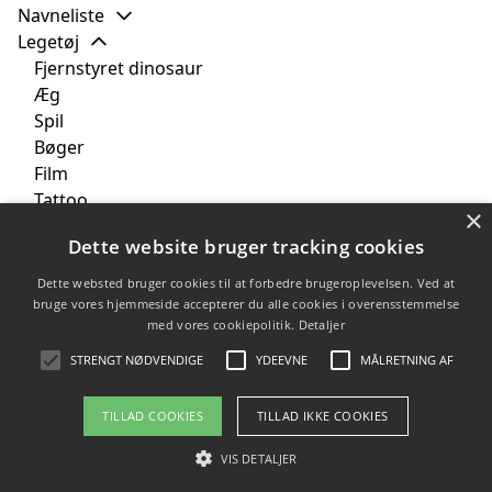
Navneliste
Legetøj
Fjernstyret dinosaur
Æg
Spil
Bøger
Film
Tattoo
×
Bamse
Dette website bruger tracking cookies
Perleplader
Tekstil
Dette websted bruger cookies til at forbedre brugeroplevelsen. Ved at
Børneværelset
bruge vores hjemmeside accepterer du alle cookies i overensstemmelse
med vores cookiepolitik.
Detaljer
Brands
Tilbud
STRENGT NØDVENDIGE
YDEEVNE
MÅLRETNING AF
TILLAD COOKIES
TILLAD IKKE COOKIES
Copyright 2026 - Pilanto Aps
VIS DETALJER
Forside
Om / kontakt
Blog
Betingelser