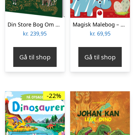
Din Store Bog Om Spændende Dinosaurer – Pr. Anusuya Chinsamy-turan – Bog
Magisk Malebog – Dinosaurer – Mal Med Vand – Bog
kr.
239,95
kr.
69,95
Gå til shop
Gå til shop
-22%