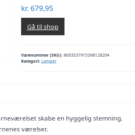
kr.
679,95
Gå til shop
Varenummer (SKU):
8693537915398128204
Kategori:
Lamper
neværelset skabe en hyggelig stemning.
rnenes værelser.