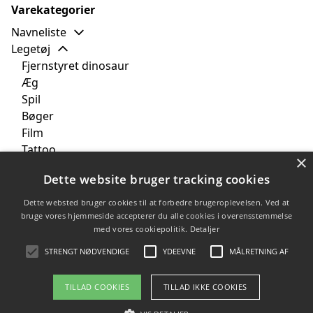
Varekategorier
Navneliste
Legetøj
Fjernstyret dinosaur
Æg
Spil
Bøger
Film
Tattoo
×
Bamse
Dette website bruger tracking cookies
Perleplader
Tekstil
Dette websted bruger cookies til at forbedre brugeroplevelsen. Ved at
Børneværelset
bruge vores hjemmeside accepterer du alle cookies i overensstemmelse
med vores cookiepolitik.
Detaljer
Brands
Tilbud
STRENGT NØDVENDIGE
YDEEVNE
MÅLRETNING AF
TILLAD COOKIES
TILLAD IKKE COOKIES
Copyright 2026 - Pilanto Aps