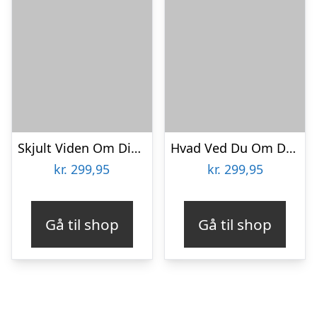
Skjult Viden Om Dinosaurer – En Skyggespilsbog – Sara Hurst – Bog
Hvad Ved Du Om Dinoen Stegosaurus? – Nicky Dee – Bog
kr.
299,95
kr.
299,95
Gå til shop
Gå til shop