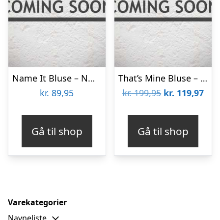
Name It Bluse – NmmVoto – Pear Sorbet/Dino Bear
That’s Mine Bluse – Rib – Chou – Dinosaur Kelp
Den
De
kr.
89,95
kr.
199,95
kr.
119,97
oprindelige
aktu
pris
pris
Gå til shop
Gå til shop
var:
er:
kr. 199,95.
kr. 
Varekategorier
Navneliste