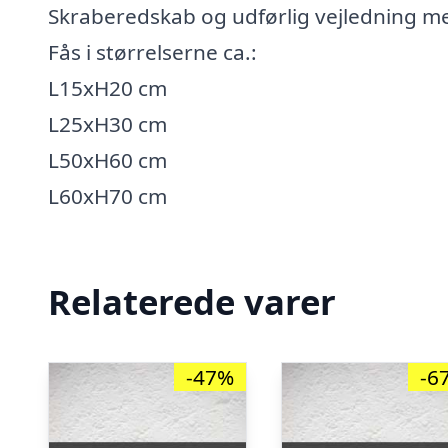
Skraberedskab og udførlig vejledning me
Fås i størrelserne ca.:
L15xH20 cm
L25xH30 cm
L50xH60 cm
L60xH70 cm
Relaterede varer
-47%
-6