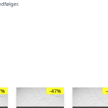
dfølger.
7%
-47%