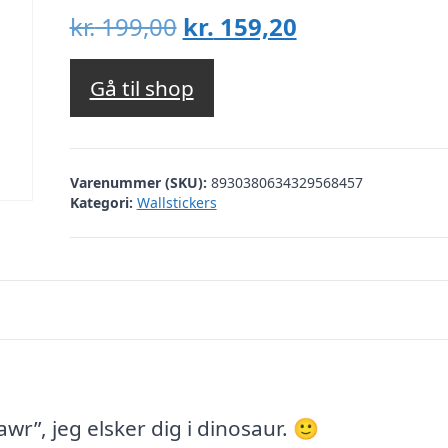
Den
Den
kr.
199,00
kr.
159,20
oprindelige
aktuelle
pris
pris
Gå til shop
var:
er:
kr. 199,00.
kr. 159,20.
Varenummer (SKU):
8930380634329568457
Kategori:
Wallstickers
awr”, jeg elsker dig i dinosaur. 🙂