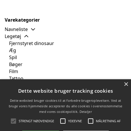
Varekategorier
Navneliste
Legetøj
Fjernstyret dinosaur
Æg
Spil
Bøger
Film
Tattoo
×
Bamse
Dette website bruger tracking cookies
Perleplader
Tekstil
Dette websted bruger cookies til at forbedre brugeroplevelsen. Ved at
Børneværelset
bruge vores hjemmeside accepterer du alle cookies i overensstemmelse
med vores cookiepolitik.
Detaljer
Brands
Tilbud
STRENGT NØDVENDIGE
YDEEVNE
MÅLRETNING AF