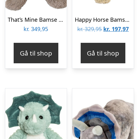
That’s Mine Bamse – Houston Heavy Large – 800 g – Dino
Happy Horse Bamse – 30 cm – Dino Dingo
Den
De
kr.
349,95
kr.
329,95
kr.
197,97
oprindelige
aktu
pris
pris
Gå til shop
Gå til shop
var:
er:
kr. 329,95.
kr. 