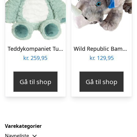
Teddykompaniet Tuffisar – Dinoen Dexter, 40 cm – bamser – Legekammeraten.dk
Wild Republic Bamse – Dinosaur – 11×27 – Triceratops
kr.
259,95
kr.
129,95
Gå til shop
Gå til shop
Varekategorier
Navneliste