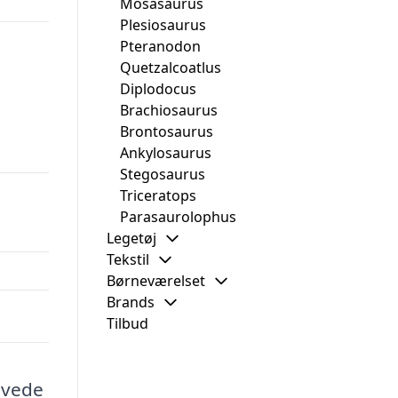
Mosasaurus
Plesiosaurus
Pteranodon
Quetzalcoatlus
Diplodocus
Brachiosaurus
Brontosaurus
Ankylosaurus
Stegosaurus
Triceratops
Parasaurolophus
Legetøj
Tekstil
Børneværelset
Brands
Tilbud
levede