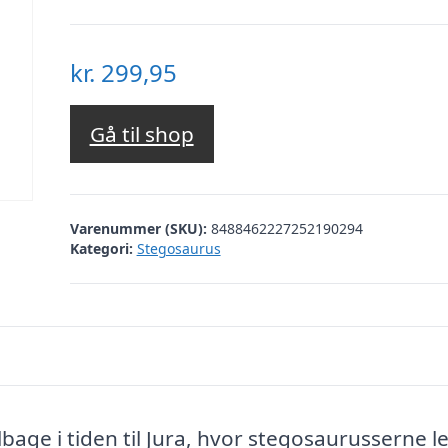
kr.
299,95
Gå til shop
Varenummer (SKU):
8488462227252190294
Kategori:
Stegosaurus
lbage i tiden til Jura, hvor stegosaurusserne 