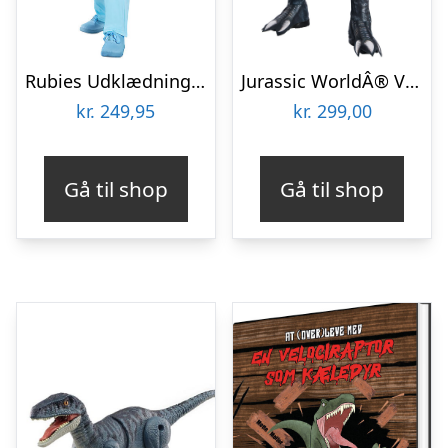
Rubies Udklædning – Jurassic World Velociraptor
Jurassic WorldÂ® Velociraptor Børnekostume
kr.
249,95
kr.
299,00
Gå til shop
Gå til shop