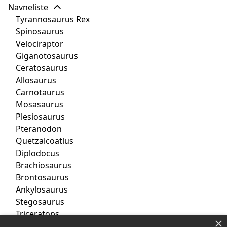
Navneliste
Tyrannosaurus Rex
Spinosaurus
Velociraptor
Giganotosaurus
Ceratosaurus
Allosaurus
Carnotaurus
Mosasaurus
Plesiosaurus
Pteranodon
Quetzalcoatlus
Diplodocus
Brachiosaurus
Brontosaurus
Ankylosaurus
Stegosaurus
Triceratops
×
Parasaurolophus