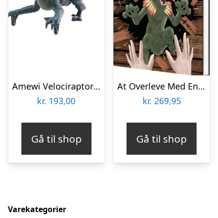
Amewi Velociraptor RC Dinosaur 21 cm RTR
At Overleve Med En Velociraptor Som Kæledyr – Mette Møller – Bog
kr.
193,00
kr.
269,95
Gå til shop
Gå til shop
Varekategorier