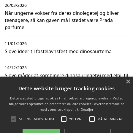
26/03/2026
Når ungerne vokser fra deres dinolegetøj og bliver
teenagere, så kan gaven må i stedet være Prada
parfume
11/01/2026
Sjove ideer til fastelavnsfest med dinosaurtema
14/12/2025
Sjove måder at kombinere dinosaurlegetøj med elbil til
×
børn legetøj
Dette website bruger tracking cookies
08/12/2025
Dette websted bruger cookies til at forbedre brugeroplevelsen. Ved at
bruge vores hjemmeside accepterer du alle cookies i overensstemmelse
Sjove udflugter med børn: dinosaurlegetøj og
med vores cookiepolitik.
Detaljer
praktiske klapvogne
STRENGT NØDVENDIGE
YDEEVNE
MÅLRETNING AF