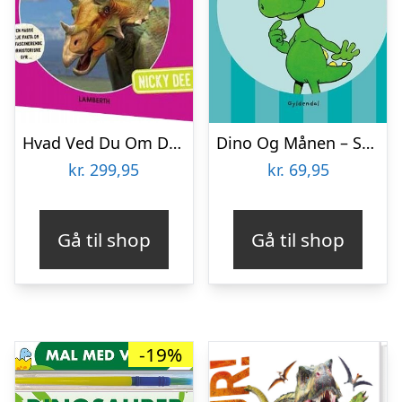
Hvad Ved Du Om Dinoen Triceratops? – Nicky Dee – Bog
Dino Og Månen – Søren Jessen – Bog
kr.
299,95
kr.
69,95
Gå til shop
Gå til shop
-19%