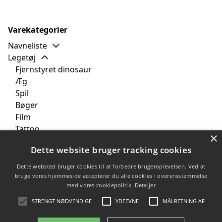
Varekategorier
Navneliste
Legetøj
Fjernstyret dinosaur
Æg
Spil
Bøger
Film
Tattoo
×
Bamse
Dette website bruger tracking cookies
Perleplader
Tekstil
Dette websted bruger cookies til at forbedre brugeroplevelsen. Ved at
Børneværelset
bruge vores hjemmeside accepterer du alle cookies i overensstemmelse
med vores cookiepolitik.
Detaljer
Brands
Tilbud
STRENGT NØDVENDIGE
YDEEVNE
MÅLRETNING AF