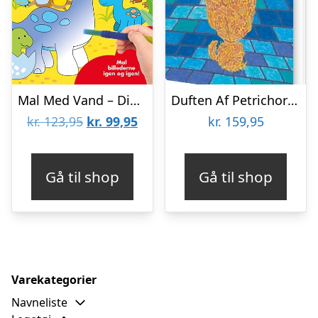
Mal Med Vand – Dinosaurer – Bog
Duften Af Petrichor – Dino Copelj – Bog
Den
Den
kr.
123,95
kr.
99,95
kr.
159,95
oprindelige
aktuelle
pris
pris
Gå til shop
Gå til shop
var:
er:
kr. 123,95.
kr. 99,95.
Varekategorier
Navneliste