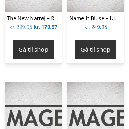
The New Nattøj – Rib – TnstHoliday – Gardenia Dino
Name It Bluse – Uld – Noos – NmmWillitus – Snow White m. Dinoer
Den
Den
kr.
299,95
kr.
179,97
kr.
249,95
oprindelige
aktuelle
pris
pris
Gå til shop
Gå til shop
var:
er:
kr. 299,95.
kr. 179,97.