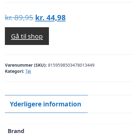
Den
Den
kr.
89,95
kr.
44,98
oprindelige
aktuelle
pris
pris
Gå til shop
var:
er:
kr. 89,95.
kr. 44,98.
Varenummer (SKU):
8159598503478013449
Kategori:
Tøj
Yderligere information
Brand