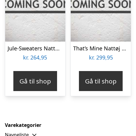
Jule-Sweaters Nattøj – Dino Christmas – Grøn
That’s Mine Nattøj – Melvin – Dino Esta
kr.
264,95
kr.
299,95
Gå til shop
Gå til shop
Varekategorier
Navneliste