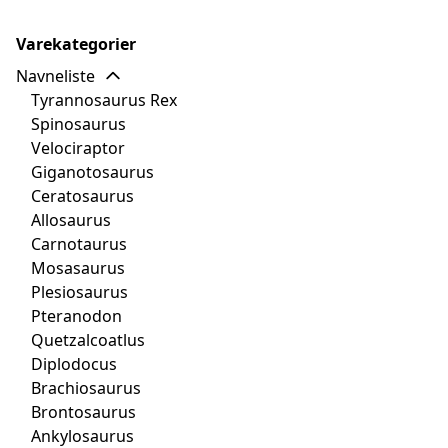
Varekategorier
Navneliste
Tyrannosaurus Rex
Spinosaurus
Velociraptor
Giganotosaurus
Ceratosaurus
Allosaurus
Carnotaurus
Mosasaurus
Plesiosaurus
Pteranodon
Quetzalcoatlus
Diplodocus
Brachiosaurus
Brontosaurus
Ankylosaurus