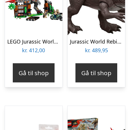
LEGO Jurassic World 77982 Spinosaurus-dinosaurflugt
Jurassic World Rebirth – Spinosaurus Halehvirvlende Figur
kr.
412,00
kr.
489,95
Gå til shop
Gå til shop