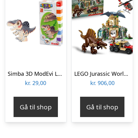
Simba 3D ModEvi LOVE Spinosaurus
LEGO Jurassic World 76976 Luftmission: Spinosaurus og quetzalcoatlus
kr.
29,00
kr.
906,00
Gå til shop
Gå til shop