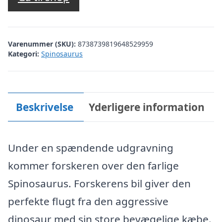
var:
er:
kr. 549,00.
kr. 458,00.
Varenummer (SKU):
8738739819648529959
Kategori:
Spinosaurus
Beskrivelse
Yderligere information
Under en spændende udgravning
kommer forskeren over den farlige
Spinosaurus. Forskerens bil giver den
perfekte flugt fra den aggressive
dinosaur med sin store bevægelige kæbe.