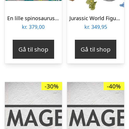
En lille spinosaurus – Børnebog – Hardcover
Jurassic World Figur – Crushivores – Spinosaurus Cage Crasher
kr.
379,00
kr.
349,95
Gå til shop
Gå til shop
-30%
-40%