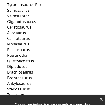
Tyrannosaurus Rex
Spinosaurus
Velociraptor
Giganotosaurus
Ceratosaurus
Allosaurus
Carnotaurus
Mosasaurus
Plesiosaurus
Pteranodon
Quetzalcoatlus
Diplodocus
Brachiosaurus
Brontosaurus
Ankylosaurus
Stegosaurus
Triceratops
×
Parasaurolophus
Dette website bruger tracking cookies